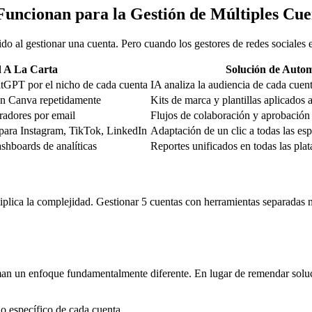
uncionan para la Gestión de Múltiples Cue
ido al gestionar una cuenta. Pero cuando los gestores de redes sociales e
d A La Carta
Solución de Autom
tGPT por el nicho de cada cuenta
IA analiza la audiencia de cada cue
 en Canva repetidamente
Kits de marca y plantillas aplicados
rradores por email
Flujos de colaboración y aprobación
ara Instagram, TikTok, LinkedIn
Adaptación de un clic a todas las es
ashboards de analíticas
Reportes unificados en todas las pla
tiplica la complejidad. Gestionar 5 cuentas con herramientas separadas 
 un enfoque fundamentalmente diferente. En lugar de remendar solucio
ho específico de cada cuenta