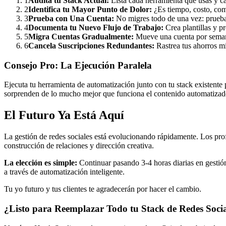
1
Audita tu Stack Actual:
Lista cada herramienta que usas y ca
2
Identifica tu Mayor Punto de Dolor:
¿Es tiempo, costo, com
3
Prueba con Una Cuenta:
No migres todo de una vez: prueba
4
Documenta tu Nuevo Flujo de Trabajo:
Crea plantillas y p
5
Migra Cuentas Gradualmente:
Mueve una cuenta por semana
6
Cancela Suscripciones Redundantes:
Rastrea tus ahorros mi
Consejo Pro: La Ejecución Paralela
Ejecuta tu herramienta de automatización junto con tu stack existente 
sorprenden de lo mucho mejor que funciona el contenido automatizad
El Futuro Ya Está Aquí
La gestión de redes sociales está evolucionando rápidamente. Los prof
construcción de relaciones y dirección creativa.
La elección es simple:
Continuar pasando 3-4 horas diarias en gestión
a través de automatización inteligente.
Tu yo futuro y tus clientes te agradecerán por hacer el cambio.
¿Listo para Reemplazar Todo tu Stack de Redes Socia