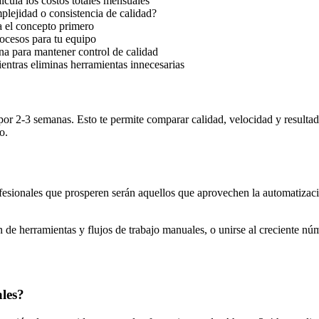
lcula los costos totales mensuales
plejidad o consistencia de calidad?
 el concepto primero
rocesos para tu equipo
 para mantener control de calidad
entras eliminas herramientas innecesarias
por 2-3 semanas. Esto te permite comparar calidad, velocidad y resultado
o.
esionales que prosperen serán aquellos que aprovechen la automatización
 de herramientas y flujos de trabajo manuales, o unirse al creciente n
les?