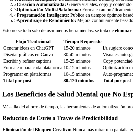
2
Creación Automatizada:
Genera visuales, copy y contenido 
3
Optimización Multi-Plataforma:
Formatea automáticamente c
4
Programación Inteligente:
Publica en tiempos óptimos basado
5
Aprendizaje de Rendimiento:
Mejora continuamente basado 
Esto no se trata solo de usar menos herramientas: se trata de
eliminar
Flujo Tradicional
Tiempo Requerido
Generar ideas en ChatGPT
15-20 minutos
IA sugiere conce
Diseñar gráficos en Canva
30-45 minutos
Visuales auto-g
Escribir y refinar captions
15-25 minutos
Copy potenciad
Formatear para cada plataforma
10-15 minutos
Optimización mu
Programar en plataformas
10-15 minutos
Auto-programaci
Total por post
80-120 minutos
Total por post
Los Beneficios de Salud Mental que No Es
Más allá del ahorro de tiempo, las herramientas de automatización pro
Reducción de Estrés a Través de Predictibilidad
Eliminación del Bloqueo Creativo:
Nunca más mirar una pantalla en 