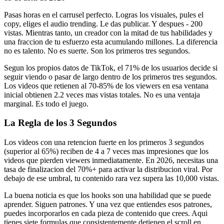
Pasas horas en el carrusel perfecto. Logras los visuales, pules el
copy, eliges el audio trending. Le das publicar. Y despues - 200
vistas. Mientras tanto, un creador con la mitad de tus habilidades y
una fraccion de tu esfuerzo esta acumulando millones. La diferencia
no es talento. No es suerte. Son los primeros tres segundos.
Segun los propios datos de TikTok, el 71% de los usuarios decide si
seguir viendo o pasar de largo dentro de los primeros tres segundos.
Los videos que retienen al 70-85% de los viewers en esa ventana
inicial obtienen 2.2 veces mas vistas totales. No es una ventaja
marginal. Es todo el juego.
La Regla de los 3 Segundos
Los videos con una retencion fuerte en los primeros 3 segundos
(superior al 65%) reciben de 4 a 7 veces mas impresiones que los
videos que pierden viewers inmediatamente. En 2026, necesitas una
tasa de finalizacion del 70%+ para activar la distribucion viral. Por
debajo de ese umbral, tu contenido rara vez supera las 10,000 vistas.
La buena noticia es que los hooks son una habilidad que se puede
aprender. Siguen patrones. Y una vez que entiendes esos patrones,
puedes incorporarlos en cada pieza de contenido que crees. Aqui
tienes siete formulas que consistentemente detienen el scroll en