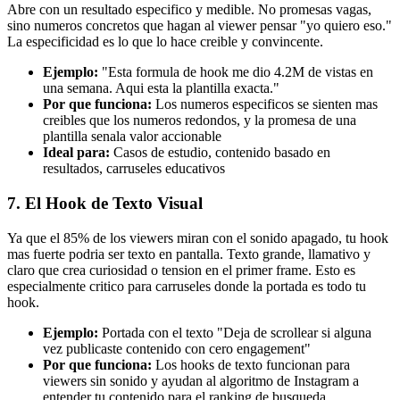
Abre con un resultado especifico y medible. No promesas vagas,
sino numeros concretos que hagan al viewer pensar "yo quiero eso."
La especificidad es lo que lo hace creible y convincente.
Ejemplo:
"Esta formula de hook me dio 4.2M de vistas en
una semana. Aqui esta la plantilla exacta."
Por que funciona:
Los numeros especificos se sienten mas
creibles que los numeros redondos, y la promesa de una
plantilla senala valor accionable
Ideal para:
Casos de estudio, contenido basado en
resultados, carruseles educativos
7. El Hook de Texto Visual
Ya que el 85% de los viewers miran con el sonido apagado, tu hook
mas fuerte podria ser texto en pantalla. Texto grande, llamativo y
claro que crea curiosidad o tension en el primer frame. Esto es
especialmente critico para carruseles donde la portada es todo tu
hook.
Ejemplo:
Portada con el texto "Deja de scrollear si alguna
vez publicaste contenido con cero engagement"
Por que funciona:
Los hooks de texto funcionan para
viewers sin sonido y ayudan al algoritmo de Instagram a
entender tu contenido para el ranking de busqueda