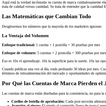
Aquí está la verdad incómoda: tu cuenta de marca cuidadosamente elab
trata de calidad versus cantidad. Se trata de entender que la cantidad
Las Matemáticas que Cambian Todo
Desglosemos los números que la mayoría de los marketers ignoran:
La Ventaja del Volumen
Enfoque tradicional:
1 cuenta × 1 post/día = 30 pruebas por mes
Enfoque de volumen:
5 cuentas × 2 posts/día = 300 pruebas por mes
Eso es 10x el aprendizaje. 10x la superficie para la suerte. 10x las op
Cuando publicas una vez al día, estás probando 30 ideas por mes. Cua
términos de retroalimentación del mercado y oportunidades de optimi
Por Qué las Cuentas de Marca Pierden el 
Las cuentas de marca están diseñadas para la consistencia, no para la 
Cuellos de botella de aprobación:
Cada post necesita alinears
Aversión al riesgo:
El miedo al contenido 'fuera de marca' prev