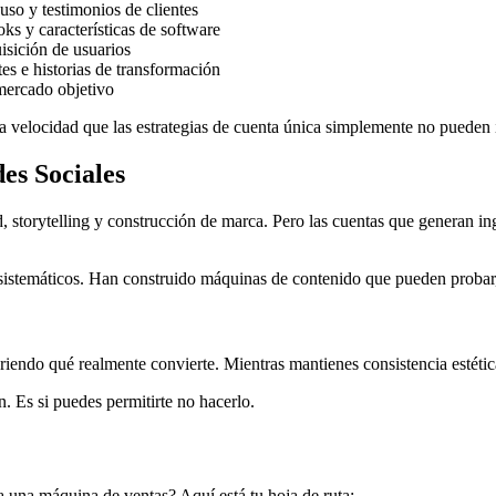
uso y testimonios de clientes
ks y características de software
isición de usuarios
es e historias de transformación
mercado objetivo
 velocidad que las estrategias de cuenta única simplemente no pueden i
es Sociales
, storytelling y construcción de marca. Pero las cuentas que generan ing
sistemáticos. Han construido máquinas de contenido que pueden probar
iendo qué realmente convierte. Mientras mantienes consistencia estética,
n. Es si puedes permitirte no hacerlo.
 a una máquina de ventas? Aquí está tu hoja de ruta: