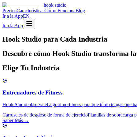
hook studio
Precios
Características
Cómo Funciona
Blog
Ir a la App
EN
Ir a la App
Hook Studio para Cada Industria
Descubre cómo Hook Studio transforma la c
Elige Tu Industria
🎯
Entrenadores de Fitness
Hook Studio observa el algoritmo fitness para que tú no tengas que ha
Carruseles de desglose de forma de ejercicio
Plantillas de sobrecarga 
Saber Más →
🎯