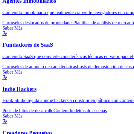
Agentes Inmobiliarios
Contenido inmobiliario que realmente convierte navegadores en comp
Carruseles destacados de propiedades
Plantillas de análisis de mercado
Saber Más →
🎯
Fundadores de SaaS
Contenido SaaS que convierte características técnicas en valor para el 
Carruseles de anuncio de características
Posts de demostración de caso
Saber Más →
🎯
Indie Hackers
Hook Studio ayuda a indie hackers a construir en público con contenid
Posts de hitos de desarrollo
Contenido detrás de escenas
Saber Más →
🎯
Creadores Pequeños