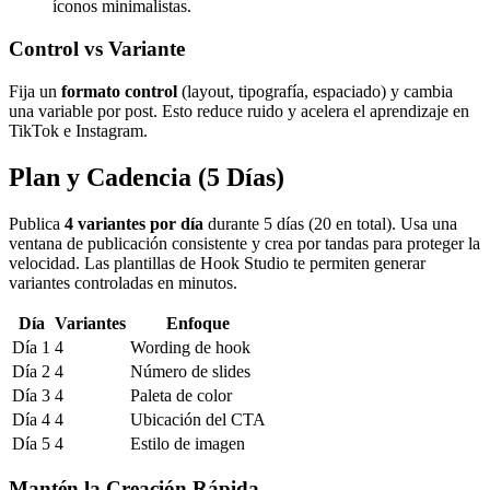
íconos minimalistas.
Control vs Variante
Fija un
formato control
(layout, tipografía, espaciado) y cambia
una variable por post. Esto reduce ruido y acelera el aprendizaje en
TikTok e Instagram.
Plan y Cadencia (5 Días)
Publica
4 variantes por día
durante 5 días (20 en total). Usa una
ventana de publicación consistente y crea por tandas para proteger la
velocidad. Las plantillas de Hook Studio te permiten generar
variantes controladas en minutos.
Día
Variantes
Enfoque
Día 1
4
Wording de hook
Día 2
4
Número de slides
Día 3
4
Paleta de color
Día 4
4
Ubicación del CTA
Día 5
4
Estilo de imagen
Mantén la Creación Rápida