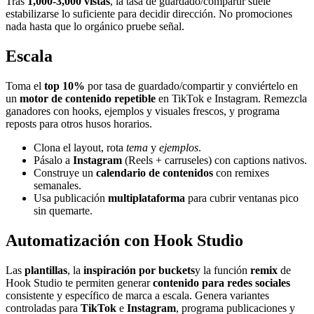
Tras
1,000-3,000 vistas
, la tasa de guardado/compartir suele
estabilizarse lo suficiente para decidir dirección. No promociones
nada hasta que lo orgánico pruebe señal.
Escala
Toma el
top 10%
por tasa de guardado/compartir y conviértelo en
un
motor de contenido repetible
en TikTok e Instagram. Remezcla
ganadores con hooks, ejemplos y visuales frescos, y programa
reposts para otros husos horarios.
Clona el layout, rota
tema
y
ejemplos
.
Pásalo a
Instagram
(Reels + carruseles) con captions nativos.
Construye un
calendario de contenidos
con remixes
semanales.
Usa publicación
multiplataforma
para cubrir ventanas pico
sin quemarte.
Automatización con Hook Studio
Las
plantillas
, la
inspiración por buckets
y la función
remix
de
Hook Studio te permiten generar
contenido para redes sociales
consistente y específico de marca a escala. Genera variantes
controladas para
TikTok
e
Instagram
, programa publicaciones y