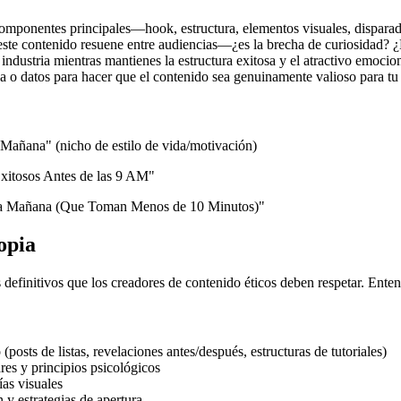
componentes principales—hook, estructura, elementos visuales, disparad
ste contenido resuene entre audiencias—¿es la brecha de curiosidad? 
ndustria mientras mantienes la estructura exitosa y el atractivo emocio
va o datos para hacer que el contenido sea genuinamente valioso para tu
añana" (nicho de estilo de vida/motivación)
itosos Antes de las 9 AM"
da Mañana (Que Toman Menos de 10 Minutos)"
opia
s definitivos que los creadores de contenido éticos deben respetar. Ente
osts de listas, revelaciones antes/después, estructuras de tutoriales)
res y principios psicológicos
ías visuales
 y estrategias de apertura