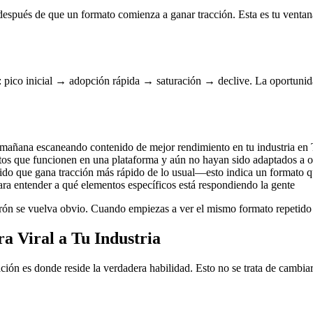
s después de que un formato comienza a ganar tracción. Esta es tu vent
pico inicial → adopción rápida → saturación → declive. La oportunidad d
añana escaneando contenido de mejor rendimiento en tu industria en 
os que funcionen en una plataforma y aún no hayan sido adaptados a o
do que gana tracción más rápido de lo usual—esto indica un formato q
ara entender a qué elementos específicos está respondiendo la gente
trón se vuelva obvio. Cuando empiezas a ver el mismo formato repetido p
a Viral a Tu Industria
ción es donde reside la verdadera habilidad. Esto no se trata de cambia