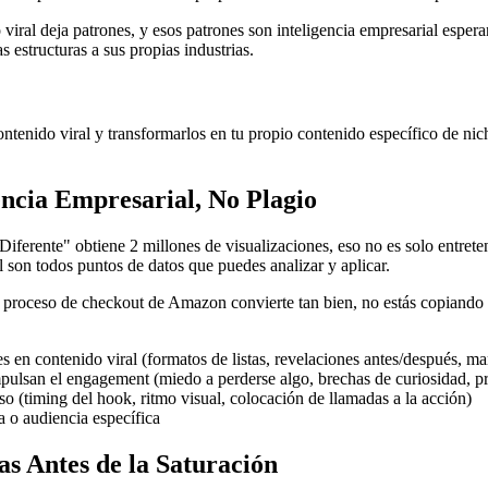
o viral deja patrones, y esos patrones son inteligencia empresarial espe
s estructuras a sus propias industrias.
de contenido viral y transformarlos en tu propio contenido específico de 
encia Empresarial, No Plagio
erente" obtiene 2 millones de visualizaciones, eso no es solo entrete
l son todos puntos de datos que puedes analizar y aplicar.
l proceso de checkout de Amazon convierte tan bien, no estás copiand
tes en contenido viral (formatos de listas, revelaciones antes/después, 
ulsan el engagement (miedo a perderse algo, brechas de curiosidad, pr
o (timing del hook, ritmo visual, colocación de llamadas a la acción)
a o audiencia específica
s Antes de la Saturación