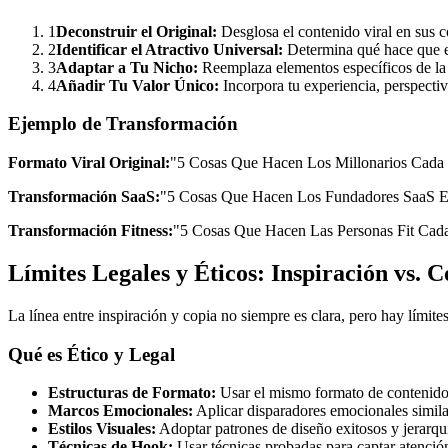
1
Deconstruir el Original:
Desglosa el contenido viral en sus 
2
Identificar el Atractivo Universal:
Determina qué hace que e
3
Adaptar a Tu Nicho:
Reemplaza elementos específicos de la i
4
Añadir Tu Valor Único:
Incorpora tu experiencia, perspecti
Ejemplo de Transformación
Formato Viral Original:
"5 Cosas Que Hacen Los Millonarios Cada M
Transformación SaaS:
"5 Cosas Que Hacen Los Fundadores SaaS Ex
Transformación Fitness:
"5 Cosas Que Hacen Las Personas Fit Ca
Límites Legales y Éticos: Inspiración vs. C
La línea entre inspiración y copia no siempre es clara, pero hay límite
Qué es Ético y Legal
Estructuras de Formato:
Usar el mismo formato de contenido (p
Marcos Emocionales:
Aplicar disparadores emocionales simila
Estilos Visuales:
Adoptar patrones de diseño exitosos y jerarqu
Técnicas de Hook:
Usar técnicas probadas para captar atención