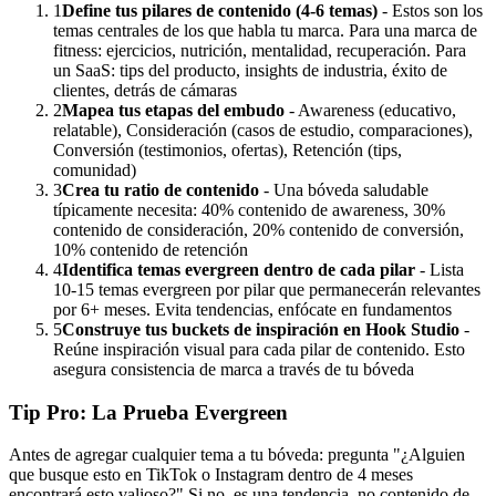
1
Define tus pilares de contenido (4-6 temas)
- Estos son los
temas centrales de los que habla tu marca. Para una marca de
fitness: ejercicios, nutrición, mentalidad, recuperación. Para
un SaaS: tips del producto, insights de industria, éxito de
clientes, detrás de cámaras
2
Mapea tus etapas del embudo
- Awareness (educativo,
relatable), Consideración (casos de estudio, comparaciones),
Conversión (testimonios, ofertas), Retención (tips,
comunidad)
3
Crea tu ratio de contenido
- Una bóveda saludable
típicamente necesita: 40% contenido de awareness, 30%
contenido de consideración, 20% contenido de conversión,
10% contenido de retención
4
Identifica temas evergreen dentro de cada pilar
- Lista
10-15 temas evergreen por pilar que permanecerán relevantes
por 6+ meses. Evita tendencias, enfócate en fundamentos
5
Construye tus buckets de inspiración en Hook Studio
-
Reúne inspiración visual para cada pilar de contenido. Esto
asegura consistencia de marca a través de tu bóveda
Tip Pro: La Prueba Evergreen
Antes de agregar cualquier tema a tu bóveda: pregunta "¿Alguien
que busque esto en TikTok o Instagram dentro de 4 meses
encontrará esto valioso?" Si no, es una tendencia, no contenido de