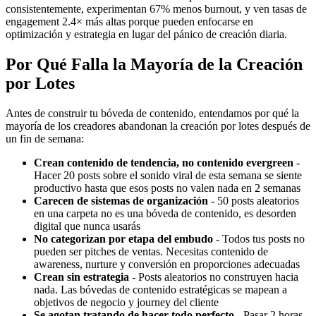
consistentemente, experimentan 67% menos burnout, y ven tasas de
engagement 2.4× más altas porque pueden enfocarse en
optimización y estrategia en lugar del pánico de creación diaria.
Por Qué Falla la Mayoría de la Creación
por Lotes
Antes de construir tu bóveda de contenido, entendamos por qué la
mayoría de los creadores abandonan la creación por lotes después de
un fin de semana:
Crean contenido de tendencia, no contenido evergreen
-
Hacer 20 posts sobre el sonido viral de esta semana se siente
productivo hasta que esos posts no valen nada en 2 semanas
Carecen de sistemas de organización
- 50 posts aleatorios
en una carpeta no es una bóveda de contenido, es desorden
digital que nunca usarás
No categorizan por etapa del embudo
- Todos tus posts no
pueden ser pitches de ventas. Necesitas contenido de
awareness, nurture y conversión en proporciones adecuadas
Crean sin estrategia
- Posts aleatorios no construyen hacia
nada. Las bóvedas de contenido estratégicas se mapean a
objetivos de negocio y journey del cliente
Se agotan tratando de hacer todo perfecto
- Pasar 2 horas