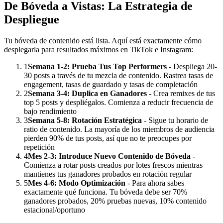
De Bóveda a Vistas: La Estrategia de
Despliegue
Tu bóveda de contenido está lista. Aquí está exactamente cómo
desplegarla para resultados máximos en TikTok e Instagram:
1
Semana 1-2: Prueba Tus Top Performers
- Despliega 20-
30 posts a través de tu mezcla de contenido. Rastrea tasas de
engagement, tasas de guardado y tasas de completación
2
Semana 3-4: Duplica en Ganadores
- Crea remixes de tus
top 5 posts y despliégalos. Comienza a reducir frecuencia de
bajo rendimiento
3
Semana 5-8: Rotación Estratégica
- Sigue tu horario de
ratio de contenido. La mayoría de los miembros de audiencia
pierden 90% de tus posts, así que no te preocupes por
repetición
4
Mes 2-3: Introduce Nuevo Contenido de Bóveda
-
Comienza a rotar posts creados por lotes frescos mientras
mantienes tus ganadores probados en rotación regular
5
Mes 4-6: Modo Optimización
- Para ahora sabes
exactamente qué funciona. Tu bóveda debe ser 70%
ganadores probados, 20% pruebas nuevas, 10% contenido
estacional/oportuno