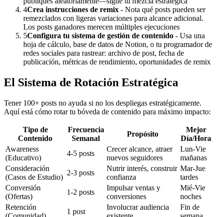
publiques aleatoriamente—sigue tu mezcla estratégica
4
Crea instrucciones de remix
- Nota qué posts pueden ser
remezclados con ligeras variaciones para alcance adicional.
Los posts ganadores merecen múltiples ejecuciones
5
Configura tu sistema de gestión de contenido
- Usa una
hoja de cálculo, base de datos de Notion, o tu programador de
redes sociales para rastrear: archivo de post, fecha de
publicación, métricas de rendimiento, oportunidades de remix
El Sistema de Rotación Estratégica
Tener 100+ posts no ayuda si no los despliegas estratégicamente.
Aquí está cómo rotar tu bóveda de contenido para máximo impacto:
Tipo de
Frecuencia
Mejor
Propósito
Contenido
Semanal
Día/Hora
Awareness
Crecer alcance, atraer
Lun-Vie
4-5 posts
(Educativo)
nuevos seguidores
mañanas
Consideración
Nutrir interés, construir
Mar-Jue
2-3 posts
(Casos de Estudio)
confianza
tardes
Conversión
Impulsar ventas y
Mié-Vie
1-2 posts
(Ofertas)
conversiones
noches
Retención
Involucrar audiencia
Fin de
1 post
(Comunidad)
existente
semana