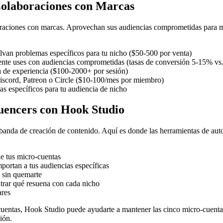
Colaboraciones con Marcas
oraciones con marcas. Aprovechan sus audiencias comprometidas para m
elvan problemas específicos para tu nicho ($50-500 por venta)
te uses con audiencias comprometidas (tasas de conversión 5-15% vs
a de experiencia ($100-2000+ por sesión)
scord, Patreon o Circle ($10-100/mes por miembro)
s específicos para tu audiencia de nicho
uencers con Hook Studio
 banda de creación de contenido. Aquí es donde las herramientas de a
e tus micro-cuentas
portan a tus audiencias específicas
s sin quemarte
trar qué resuena con cada nicho
ares
 cuentas, Hook Studio puede ayudarte a mantener las cinco micro-cuenta
ión.