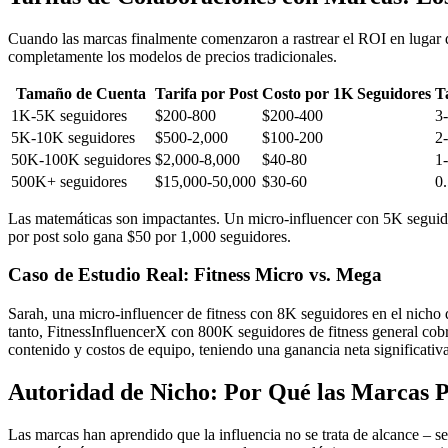
Cuando las marcas finalmente comenzaron a rastrear el ROI en lugar d
completamente los modelos de precios tradicionales.
Tamaño de Cuenta
Tarifa por Post
Costo por 1K Seguidores
T
1K-5K seguidores
$200-800
$200-400
3
5K-10K seguidores
$500-2,000
$100-200
2
50K-100K seguidores
$2,000-8,000
$40-80
1
500K+ seguidores
$15,000-50,000
$30-60
0
Las matemáticas son impactantes. Un micro-influencer con 5K seguid
por post solo gana $50 por 1,000 seguidores.
Caso de Estudio Real: Fitness Micro vs. Mega
Sarah, una micro-influencer de fitness con 8K seguidores en el nich
tanto, FitnessInfluencerX con 800K seguidores de fitness general c
contenido y costos de equipo, teniendo una ganancia neta significati
Autoridad de Nicho: Por Qué las Marcas P
Las marcas han aprendido que la influencia no se trata de alcance – 