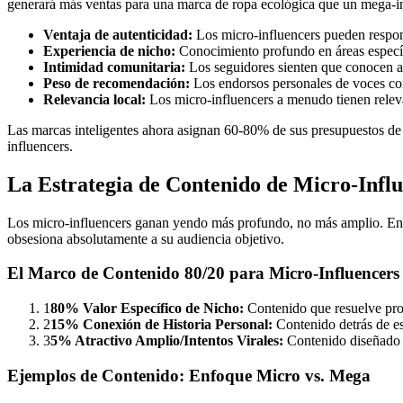
generará más ventas para una marca de ropa ecológica que un mega-in
Ventaja de autenticidad:
Los micro-influencers pueden respon
Experiencia de nicho:
Conocimiento profundo en áreas específ
Intimidad comunitaria:
Los seguidores sienten que conocen a
Peso de recomendación:
Los endorsos personales de voces conf
Relevancia local:
Los micro-influencers a menudo tienen relev
Las marcas inteligentes ahora asignan 60-80% de sus presupuestos de
influencers.
La Estrategia de Contenido de Micro-Infl
Los micro-influencers ganan yendo más profundo, no más amplio. En lu
obsesiona absolutamente a su audiencia objetivo.
El Marco de Contenido 80/20 para Micro-Influencers
1
80% Valor Específico de Nicho:
Contenido que resuelve prob
2
15% Conexión de Historia Personal:
Contenido detrás de es
3
5% Atractivo Amplio/Intentos Virales:
Contenido diseñado p
Ejemplos de Contenido: Enfoque Micro vs. Mega