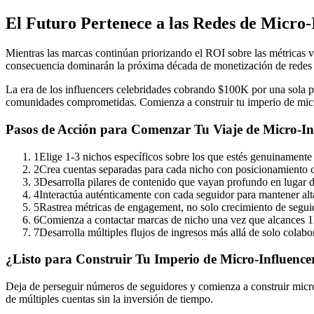
El Futuro Pertenece a las Redes de Micro-
Mientras las marcas continúan priorizando el ROI sobre las métricas va
consecuencia dominarán la próxima década de monetización de redes 
La era de los influencers celebridades cobrando $100K por una sola p
comunidades comprometidas. Comienza a construir tu imperio de micro
Pasos de Acción para Comenzar Tu Viaje de Micro-In
1
Elige 1-3 nichos específicos sobre los que estés genuinament
2
Crea cuentas separadas para cada nicho con posicionamiento c
3
Desarrolla pilares de contenido que vayan profundo en lugar 
4
Interactúa auténticamente con cada seguidor para mantener al
5
Rastrea métricas de engagement, no solo crecimiento de segui
6
Comienza a contactar marcas de nicho una vez que alcances
7
Desarrolla múltiples flujos de ingresos más allá de solo colab
¿Listo para Construir Tu Imperio de Micro-Influence
Deja de perseguir números de seguidores y comienza a construir micr
de múltiples cuentas sin la inversión de tiempo.