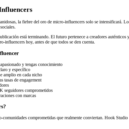
Influencers
nidosas, la fiebre del oro de micro-influencers solo se intensificará. 
sociales.
ublicación está terminando. El futuro pertenece a creadores auténticos
-influencers hoy, antes de que todos se den cuenta.
fluencer
e apasionado y tengas conocimiento
laro y específico
de amplio en cada nicho
tas tasas de engagement
dores
 1K seguidores comprometidos
oraciones con marcas
rs?
o-comunidades comprometidas que realmente conviertan. Hook Studio te