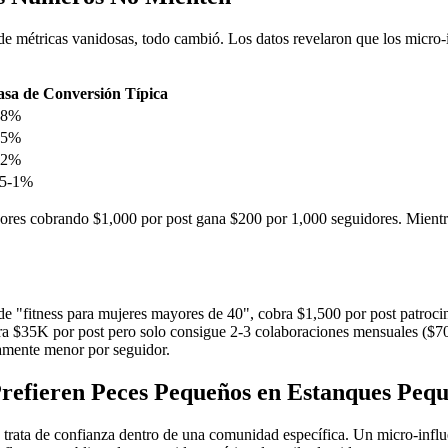
e métricas vanidosas, todo cambió. Los datos revelaron que los micro-i
asa de Conversión Típica
-8%
-5%
-2%
.5-1%
ores cobrando $1,000 por post gana $200 por 1,000 seguidores. Mient
o de "fitness para mujeres mayores de 40", cobra $1,500 por post patro
obra $35K por post pero solo consigue 2-3 colaboraciones mensuales (
vamente menor por seguidor.
refieren Peces Pequeños en Estanques Peq
se trata de confianza dentro de una comunidad específica. Un micro-inf