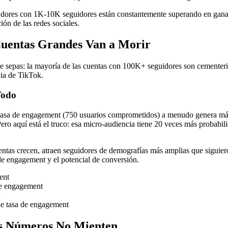
creadores con 1K-10K seguidores están constantemente superando en gana
ón de las redes sociales.
Cuentas Grandes Van a Morir
e sepas: la mayoría de las cuentas con 100K+ seguidores son cementeri
ia de TikTok.
Todo
asa de engagement (750 usuarios comprometidos) a menudo genera más 
o aquí está el truco: esa micro-audiencia tiene 20 veces más probabili
entas crecen, atraen seguidores de demografías más amplias que siguier
 de engagement y el potencial de conversión.
ent
de engagement
e tasa de engagement
os Números No Mienten