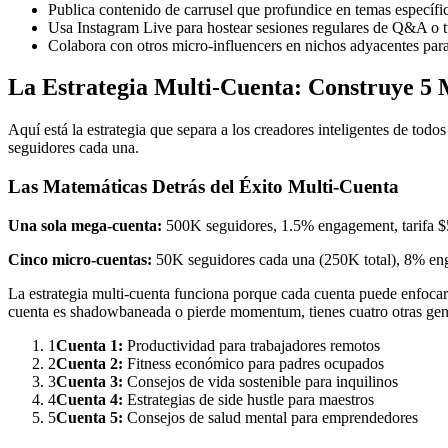
Publica contenido de carrusel que profundice en temas específic
Usa Instagram Live para hostear sesiones regulares de Q&A o t
Colabora con otros micro-influencers en nichos adyacentes par
La Estrategia Multi-Cuenta: Construye 5
Aquí está la estrategia que separa a los creadores inteligentes de to
seguidores cada una.
Las Matemáticas Detrás del Éxito Multi-Cuenta
Una sola mega-cuenta:
500K seguidores, 1.5% engagement, tarifa 
Cinco micro-cuentas:
50K seguidores cada una (250K total), 8% eng
La estrategia multi-cuenta funciona porque cada cuenta puede enfoca
cuenta es shadowbaneada o pierde momentum, tienes cuatro otras gen
1
Cuenta 1:
Productividad para trabajadores remotos
2
Cuenta 2:
Fitness económico para padres ocupados
3
Cuenta 3:
Consejos de vida sostenible para inquilinos
4
Cuenta 4:
Estrategias de side hustle para maestros
5
Cuenta 5:
Consejos de salud mental para emprendedores