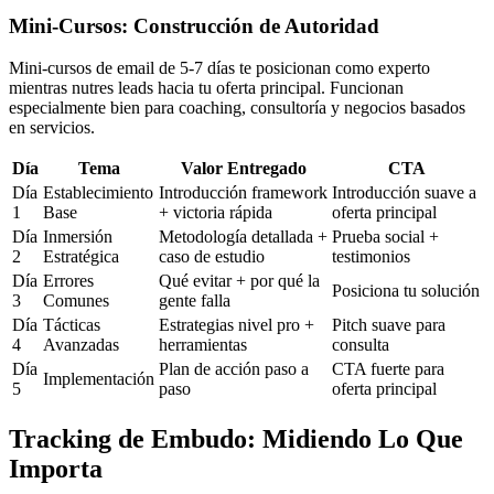
Mini-Cursos: Construcción de Autoridad
Mini-cursos de email de 5-7 días te posicionan como experto
mientras nutres leads hacia tu oferta principal. Funcionan
especialmente bien para coaching, consultoría y negocios basados
en servicios.
Día
Tema
Valor Entregado
CTA
Día
Establecimiento
Introducción framework
Introducción suave a
1
Base
+ victoria rápida
oferta principal
Día
Inmersión
Metodología detallada +
Prueba social +
2
Estratégica
caso de estudio
testimonios
Día
Errores
Qué evitar + por qué la
Posiciona tu solución
3
Comunes
gente falla
Día
Tácticas
Estrategias nivel pro +
Pitch suave para
4
Avanzadas
herramientas
consulta
Día
Plan de acción paso a
CTA fuerte para
Implementación
5
paso
oferta principal
Tracking de Embudo: Midiendo Lo Que
Importa