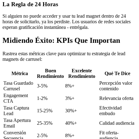
La Regla de 24 Horas
Si alguien no puede acceder y usar tu lead magnet dentro de 24
horas de solicitarlo, ya los perdiste. Los usuarios de redes sociales
esperan gratificación instantánea - entrégala.
Midiendo Éxito: KPIs Que Importan
Rastrea estas métricas clave para optimizar tu estrategia de lead
magnets de carrusel:
Buen
Excelente
Métrica
Qué Te Dice
Rendimiento
Rendimiento
Tasa Guardado
Percepción valor
3-5%
8%+
Carrusel
contenido
Engagement
1-2%
3%+
Relevancia oferta
CTA
Tasa Captura
Efectividad
15-25%
30%+
Lead
embudo
Tasa Apertura
25-35%
40%+
Calidad audiencia
Email
Conversión
Fit oferta-
2-5%
8%+
Secuencia
audiencia