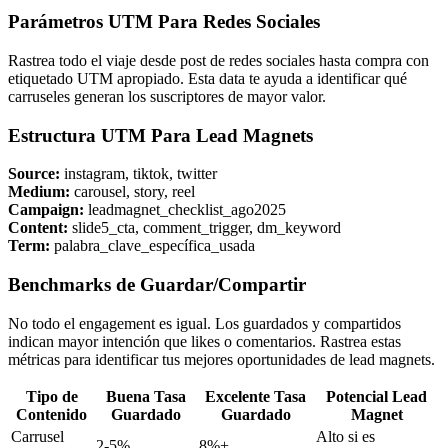
Parámetros UTM Para Redes Sociales
Rastrea todo el viaje desde post de redes sociales hasta compra con
etiquetado UTM apropiado. Esta data te ayuda a identificar qué
carruseles generan los suscriptores de mayor valor.
Estructura UTM Para Lead Magnets
Source:
instagram, tiktok, twitter
Medium:
carousel, story, reel
Campaign:
leadmagnet_checklist_ago2025
Content:
slide5_cta, comment_trigger, dm_keyword
Term:
palabra_clave_específica_usada
Benchmarks de Guardar/Compartir
No todo el engagement es igual. Los guardados y compartidos
indican mayor intención que likes o comentarios. Rastrea estas
métricas para identificar tus mejores oportunidades de lead magnets.
Tipo de
Buena Tasa
Excelente Tasa
Potencial Lead
Contenido
Guardado
Guardado
Magnet
Carrusel
Alto si es
2-5%
8%+